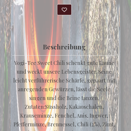
Beschreibung
Yogi-Tee Sweet Chili schenkt gute Laune
und weckt unsere Lebensgeister. Seine
leicht verführerische Schärfe, gepaart mit
anregenden Gewürzen, lässt die Seele
singen und die Beine tanzen.
Zutaten:Süssholz, Kakaoschalen,
Krauseminze, Fenchel, Anis, Ingwer,
Pfefferminze, Brennessel, Chili (2%), Zimt,