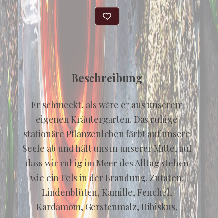
Beschreibung
Er schmeckt, als wäre er aus unserem
eigenen Kräutergarten. Das ruhige
stationäre Pflanzenleben färbt auf unsere
Seele ab und hält uns in unserer Mitte, auf
dass wir ruhig im Meer des Alltag stehen
wie ein Fels in der Brandung. Zutaten:
Lindenblüten, Kamille, Fenchel,
Kardamom, Gerstenmalz, Hibiskus,