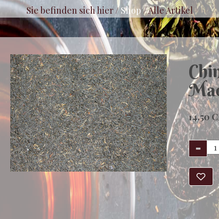
Sie befinden sich hier /
Shop
/
Alle Artikel
Chi
Mao
14.50 