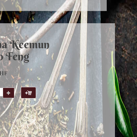
na Keemun
 Feng
CHF