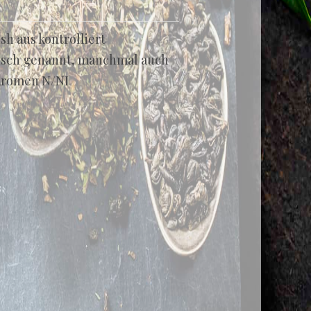
sh aus kontrolliert
busch genannt, manchmal auch
Aromen N/NI