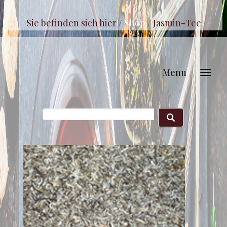
Sie befinden sich hier /
Shop
/
Jasmin-Tee
Menu