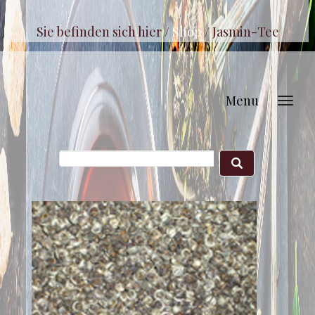
Sie befinden sich hier /
Shop
/
Jasmin-Tee
Menu