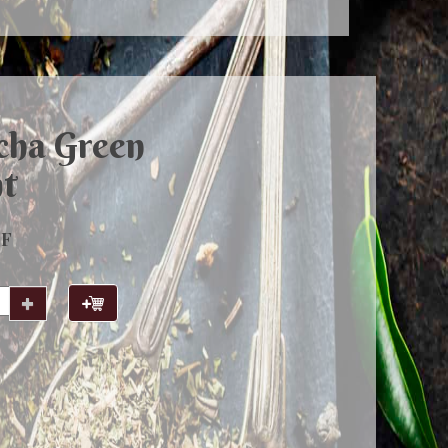
cha Green
t
HF