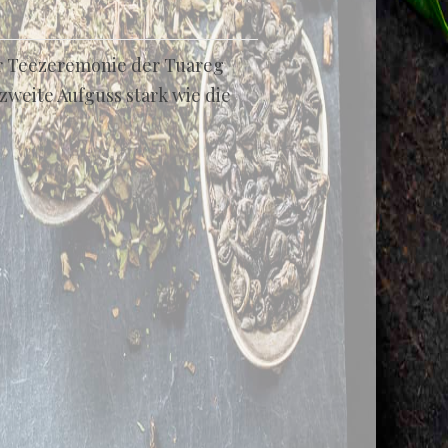
r Teezeremonie der Tuareg
zweite Aufguss stark wie die