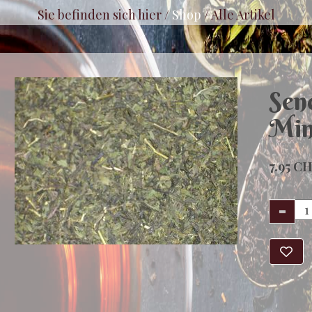
Sie befinden sich hier /
Shop
/
Alle Artikel
Sen
Min
7.95 C