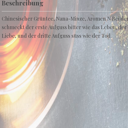
Beschreibung
Chinesischer Grüntee, Nana-Minze, Aromen N Bei de
schmeckt der erste Aufguss bitter wie das Leben, der 
Liebe, und der dritte Aufguss süss wie der Tod.