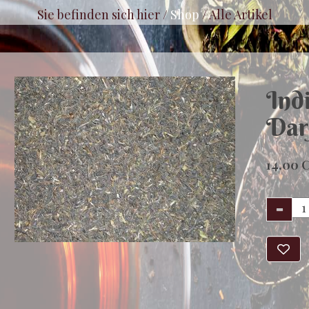
Sie befinden sich hier /
Shop
/
Alle Artikel
Ind
Dar
14.00 