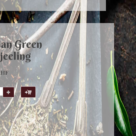
ian Green
jeeling
CHF