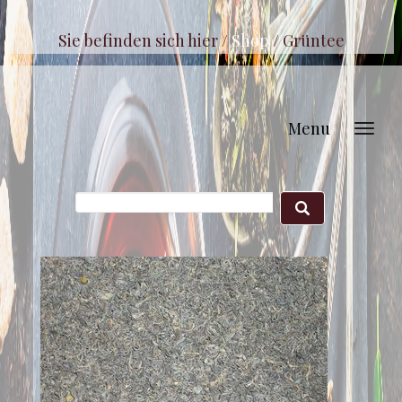
Sie befinden sich hier /
Shop
/
Grüntee
Menu