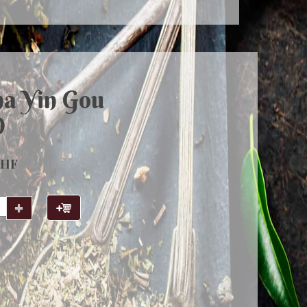
na Yin Gou
O
CHF