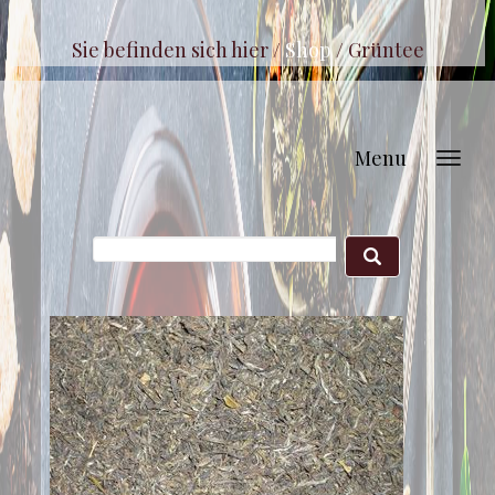
Sie befinden sich hier /
Shop
/
Grüntee
Menu