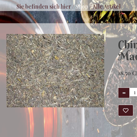
Sie befinden sich hier /
Shop
/
Alle Artikel
Chi
Mao
18.50 