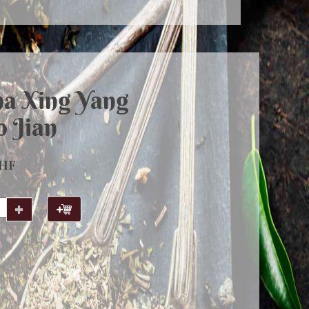
na Xing Yang
 Jian
CHF