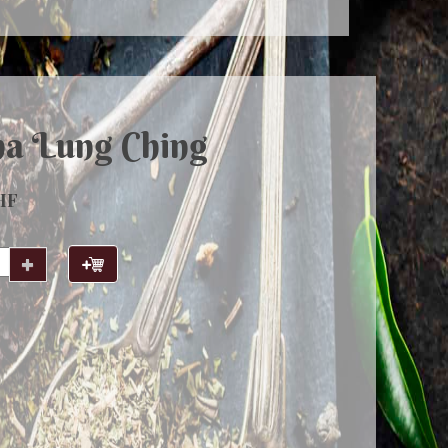
na Lung Ching
HF