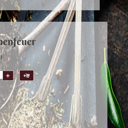
penfeuer
HF