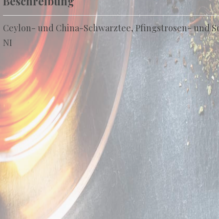
Beschreibung
Ceylon- und China-Schwarztee, Pfingstrosen- und
NI