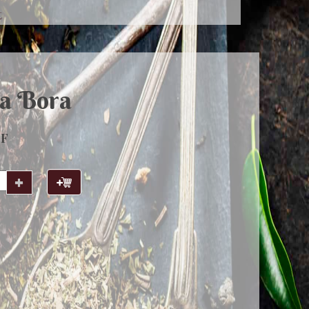
t
a Bora
HF