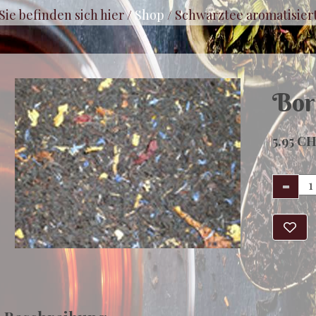
Sie befinden sich hier /
Shop
/
Schwarztee aromatisier
Bor
5.95 C