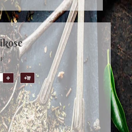
ikose
HF