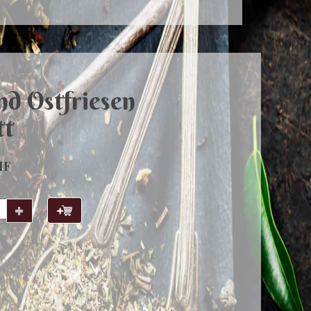
nd Ostfriesen
tt
HF