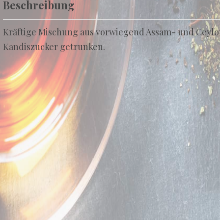
Beschreibung
Kräftige Mischung aus vorwiegend Assam- und Ceylo
Kandiszucker getrunken.