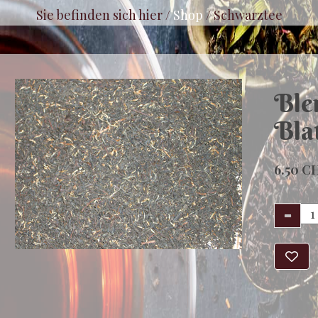
Sie befinden sich hier /
Shop
/
Schwarztee
Ble
Bla
6.50 C