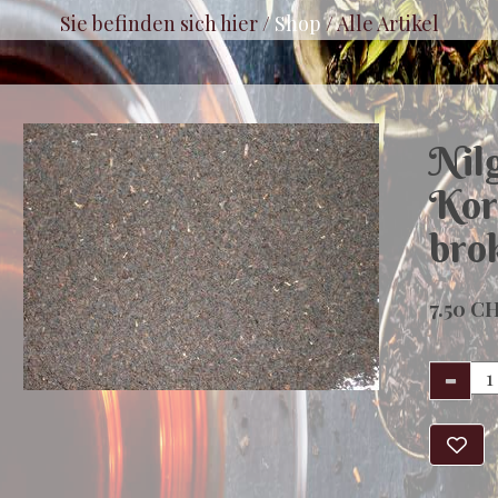
Sie befinden sich hier /
Shop
/
Alle Artikel
Nilg
Kor
bro
7.50 C