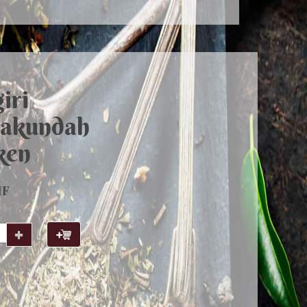
iri
akundah
ken
HF