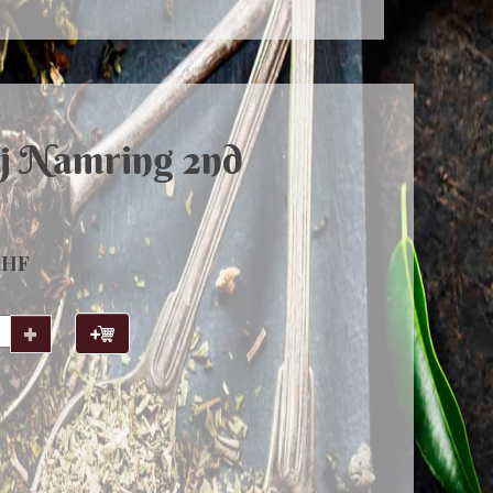
j Namring 2nd
CHF