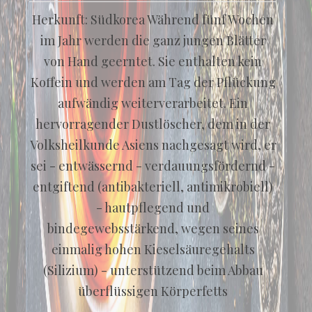
Herkunft: Südkorea Während fünf Wochen
im Jahr werden die ganz jungen Blätter
von Hand geerntet. Sie enthalten kein
Koffein und werden am Tag der Pflückung
aufwändig weiterverarbeitet. Ein
hervorragender Dustlöscher, dem in der
Volksheilkunde Asiens nachgesagt wird, er
sei - entwässernd - verdauungsfördernd -
entgiftend (antibakteriell, antimikrobiell)
- hautpflegend und
bindegewebsstärkend, wegen seines
einmalig hohen Kieselsäuregehalts
(Silizium) - unterstützend beim Abbau
überflüssigen Körperfetts