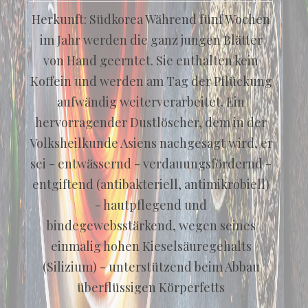
Herkunft: Südkorea Während fünf Wochen
im Jahr werden die ganz jungen Blätter
von Hand geerntet. Sie enthalten kein
Koffein und werden am Tag der Pflückung
aufwändig weiterverarbeitet. Ein
hervorragender Dustlöscher, dem in der
Volksheilkunde Asiens nachgesagt wird, er
sei - entwässernd - verdauungsfördernd -
entgiftend (antibakteriell, antimikrobiell)
- hautpflegend und
bindegewebsstärkend, wegen seines
einmalig hohen Kieselsäuregehalts
(Silizium) - unterstützend beim Abbau
überflüssigen Körperfetts