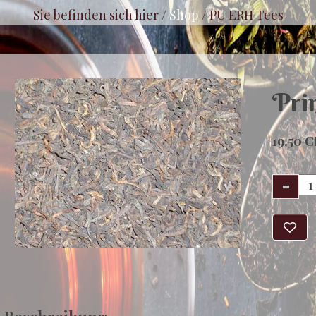
Sie befinden sich hier /
Shop
/
PU ERH Tees
Pri
19.50 