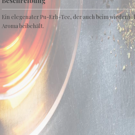
Beschreibung
Ein elegenater Pu-Erh-Tee, der auch beim wiederholt
Aroma beibehält.